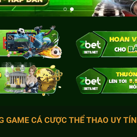
NG GAME CÁ CƯỢC THỂ THAO UY TÍ