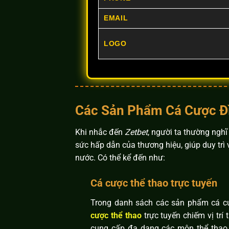
EMAIL
LOGO
Các Sản Phẩm Cá Cược Đ
Khi nhắc đến
Zetbet
, người ta thường nghĩ
sức hấp dẫn của thương hiệu, giúp duy tr
nước. Có thể kể đến như:
Cá cược thể thao trực tuyến
Trong danh sách các sản phẩm cá 
cược thể thao
trực tuyến chiếm vị trí
cung cấp đa dạng các môn thể thao 