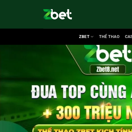
Bỏ
qua
nội
dung
ZBET
THỂ THAO
CA