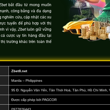
Zbet
bắt đầu từ mong muốn
mạnh, công bằng và đa dạng
 nghiên cứu, cập nhật các xu
trực tuyến để phù hợp với thị
nh vì vậy,
Zbet
luôn giữ vững
 cá cược uy tín hàng đầu tại
hị trường khác trên toàn thế
Zbet8.net
Manila – Philippines
95 Đ. Nguyễn Văn Yến, Tân Thới Hoà, Tân Phú, Hồ Chí Minh, 
Được cấp phép bởi PAGCOR
0977826443