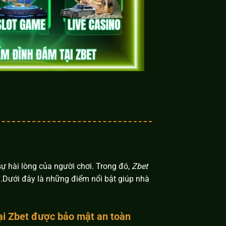
nhận thưởng tức thì.
Điểm đặc biệt
baccarat, roulette, poke
ợi, an toàn và đa dạng các loại hình
sống động cùng đội ngũ d
n đại, hệ thống xử lý kết quả và
điểm cộng lớn của live 
õ ràng, hạn chế tối đa tình trạng
năng tương tác, giúp ng
bàn casino thật sự, hò
dẫn.
sự hài lòng của người chơi. Trong đó,
Zbet
g.Dưới đây là những điểm nổi bật giúp nhà
ại Zbet được bảo mật an toàn