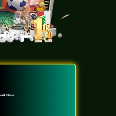
Việt Nam