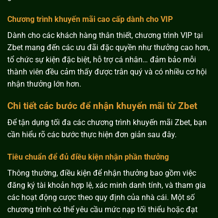
Chương trình khuyến mãi cao cấp dành cho VIP
Dành cho các khách hàng thân thiết, chương trình VIP tại
Zbet mang đến các ưu đãi đặc quyền như thưởng cao hơn,
tổ chức sự kiện đặc biệt, hỗ trợ cá nhân… đảm bảo mỗi
thành viên đều cảm thấy được trân quý và có nhiều cơ hội
nhận thưởng lớn hơn.
Chi tiết các bước để nhận khuyến mãi từ Zbet
Để tận dụng tối đa các chương trình khuyến mãi Zbet, bạn
cần hiểu rõ các bước thực hiện đơn giản sau đây.
Tiêu chuẩn để đủ điều kiện nhận phần thưởng
Thông thường, điều kiện để nhận thưởng bao gồm việc
đăng ký tài khoản hợp lệ, xác minh danh tính, và tham gia
các hoạt động cược theo quy định của nhà cái. Một số
chương trình có thể yêu cầu mức nạp tối thiểu hoặc đạt