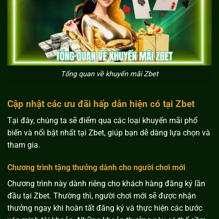
Tổng quan về khuyến mãi Zbet
Cập nhật các ưu đãi hấp dẫn hiện có tại Zbet
Tại đây, chúng ta sẽ điểm qua các loại khuyến mãi phổ
biến và nổi bật nhất tại Zbet, giúp bạn dễ dàng lựa chọn và
tham gia.
Chương trình tặng thưởng dành cho người chơi mới
Chương trình này dành riêng cho khách hàng đăng ký lần
đầu tại Zbet. Thường thì, người chơi mới sẽ được nhận
thưởng ngay khi hoàn tất đăng ký và thực hiện các bước