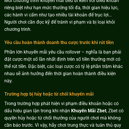
Mỗi chương trình khuyến mãi đều đi kèm với điều khoản
riêng biệt như hạn mức thưởng tối đa, thời gian hiệu lực,
các hành vi cấm như tạo nhiều tài khoản để trục lợi…
Người chơi cần đọc kỹ để tránh vi phạm và bị loại khỏi
chương trình.
Yêu cầu hoàn thành doanh thu cược trước khi rút tiền
Phần lớn khuyến mãi yêu cầu rollover – nghĩa là bạn phải
đặt cược một số lần nhất định trên số tiền thưởng mới có
thể rút tiền. Đặc biệt, các loại cược có tỷ lệ phần trăm khác
nhau sẽ ảnh hưởng đến thời gian hoàn thành điều kiện
này.
Trường hợp bị hủy hoặc từ chối khuyến mãi
Trong trường hợp phát hiện vi phạm điều khoản hoặc có
dấu hiệu gian lận trong khi nhận
Khuyến Mãi Zbet
, Zbet có
quyền hủy hoặc từ chối thưởng của người chơi mà không
cần báo trước. Vì vậy, hãy chơi trung thực và tuân thủ quy