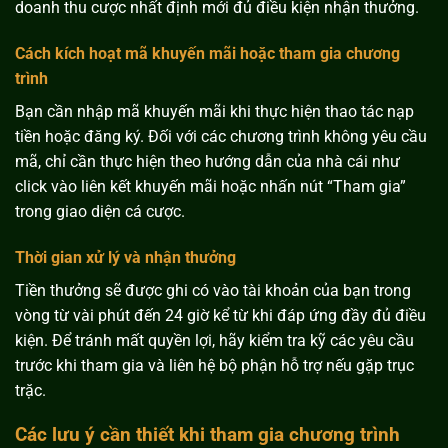
doanh thu cược nhất định mới đủ điều kiện nhận thưởng.
Cách kích hoạt mã khuyến mãi hoặc tham gia chương
trình
Bạn cần nhập mã khuyến mãi khi thực hiện thao tác nạp
tiền hoặc đăng ký. Đối với các chương trình không yêu cầu
mã, chỉ cần thực hiện theo hướng dẫn của nhà cái như
click vào liên kết khuyến mãi hoặc nhấn nút “Tham gia”
trong giao diện cá cược.
Thời gian xử lý và nhận thưởng
Tiền thưởng sẽ được ghi có vào tài khoản của bạn trong
vòng từ vài phút đến 24 giờ kể từ khi đáp ứng đầy đủ điều
kiện. Để tránh mất quyền lợi, hãy kiểm tra kỹ các yêu cầu
trước khi tham gia và liên hệ bộ phận hỗ trợ nếu gặp trục
trặc.
Các lưu ý cần thiết khi tham gia chương trình