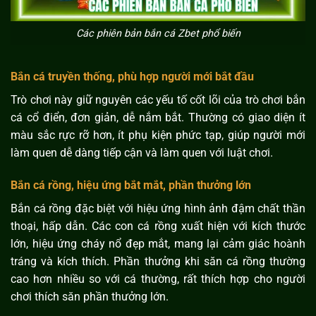
Các phiên bản bắn cá Zbet phổ biến
Bắn cá truyền thống, phù hợp người mới bắt đầu
Trò chơi này giữ nguyên các yếu tố cốt lõi của trò chơi bắn
cá cổ điển, đơn giản, dễ nắm bắt. Thường có giao diện ít
màu sắc rực rỡ hơn, ít phụ kiện phức tạp, giúp người mới
làm quen dễ dàng tiếp cận và làm quen với luật chơi.
Bắn cá rồng, hiệu ứng bắt mắt, phần thưởng lớn
Bắn cá rồng đặc biệt với hiệu ứng hình ảnh đậm chất thần
thoại, hấp dẫn. Các con cá rồng xuất hiện với kích thước
lớn, hiệu ứng cháy nổ đẹp mắt, mang lại cảm giác hoành
tráng và kích thích. Phần thưởng khi săn cá rồng thường
cao hơn nhiều so với cá thường, rất thích hợp cho người
chơi thích săn phần thưởng lớn.