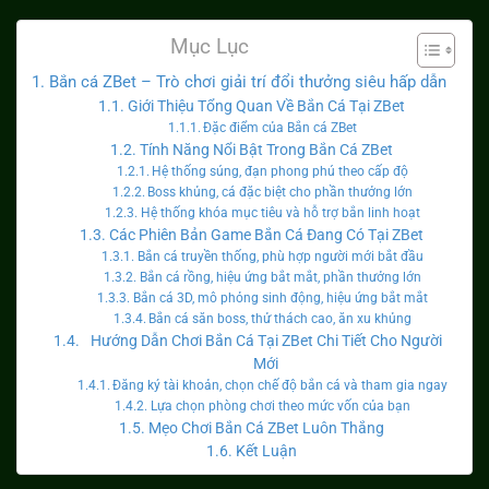
Mục Lục
Bắn cá ZBet – Trò chơi giải trí đổi thưởng siêu hấp dẫn
Giới Thiệu Tổng Quan Về Bắn Cá Tại ZBet
Đặc điểm của Bắn cá ZBet
Tính Năng Nổi Bật Trong Bắn Cá ZBet
Hệ thống súng, đạn phong phú theo cấp độ
Boss khủng, cá đặc biệt cho phần thưởng lớn
Hệ thống khóa mục tiêu và hỗ trợ bắn linh hoạt
Các Phiên Bản Game Bắn Cá Đang Có Tại ZBet
Bắn cá truyền thống, phù hợp người mới bắt đầu
Bắn cá rồng, hiệu ứng bắt mắt, phần thưởng lớn
Bắn cá 3D, mô phỏng sinh động, hiệu ứng bắt mắt
Bắn cá săn boss, thử thách cao, ăn xu khủng
Hướng Dẫn Chơi Bắn Cá Tại ZBet Chi Tiết Cho Người
Mới
Đăng ký tài khoản, chọn chế độ bắn cá và tham gia ngay
Lựa chọn phòng chơi theo mức vốn của bạn
Mẹo Chơi Bắn Cá ZBet Luôn Thắng
Kết Luận