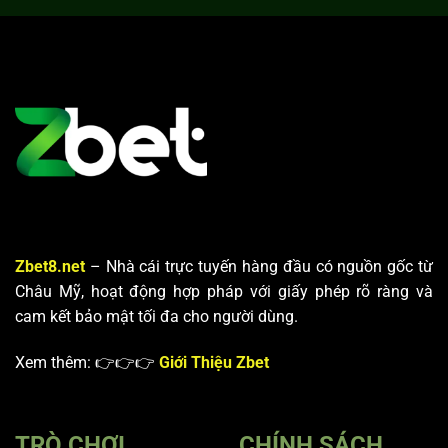
Từng
Xỉu
Bước
–
Dễ
Cách
Dàng
Đọc
Tại
Cầu
ZBET
Chuẩn
Như
Cao
Thủ
Tại
Zbet
Zbet8.net
– Nhà cái trực tuyến hàng đầu có nguồn gốc từ
Châu Mỹ, hoạt động hợp pháp với giấy phép rõ ràng và
cam kết bảo mật tối đa cho người dùng.
Xem thêm: 👉👉👉
Giới Thiệu Zbet
TRÒ CHƠI
CHÍNH SÁCH