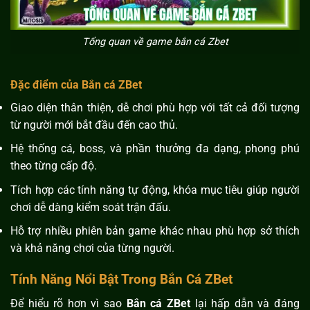
Tổng quan về game bắn cá Zbet
Đặc điểm của Bắn cá ZBet
Giao diện thân thiện, dễ chơi phù hợp với tất cả đối tượng
từ người mới bắt đầu đến cao thủ.
Hệ thống cá, boss, và phần thưởng đa dạng, phong phú
theo từng cấp độ.
Tích hợp các tính năng tự động, khóa mục tiêu giúp người
chơi dễ dàng kiểm soát trận đấu.
Hỗ trợ nhiều phiên bản game khác nhau phù hợp sở thích
và khả năng chơi của từng người.
Tính Năng Nổi Bật Trong Bắn Cá ZBet
Để hiểu rõ hơn vì sao
Bắn cá ZBet
lại hấp dẫn và đáng