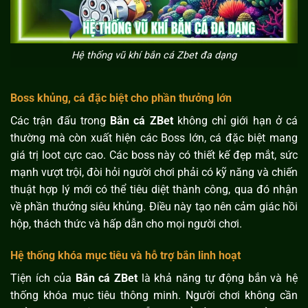
Hệ thống vũ khí bắn cá Zbet đa dạng
Boss khủng, cá đặc biệt cho phần thưởng lớn
Các trận đấu trong
Bắn cá ZBet
không chỉ giới hạn ở cá
thường mà còn xuất hiện các Boss lớn, cá đặc biệt mang
giá trị loot cực cao. Các boss này có thiết kế đẹp mắt, sức
mạnh vượt trội, đòi hỏi người chơi phải có kỹ năng và chiến
thuật hợp lý mới có thể tiêu diệt thành công, qua đó nhận
về phần thưởng siêu khủng. Điều này tạo nên cảm giác hồi
hộp, thách thức và hấp dẫn cho mọi người chơi.
Hệ thống khóa mục tiêu và hỗ trợ bắn linh hoạt
Tiện ích của
Bắn cá ZBet
là khả năng tự động bắn và hệ
thống khóa mục tiêu thông minh. Người chơi không cần