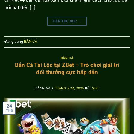
chi tiết về bắn cá Rùa Xanh, từ khái niệm, cách chơi, ưu đãi
nổi bật đến […]
TIẾP TỤC ĐỌC
→
Đăng trong
BẮN CÁ
BẮN CÁ
Bắn Cá Tài Lộc tại ZBet – Trò chơi giải trí
đổi thưởng cực hấp dẫn
ĐĂNG VÀO
THÁNG 5 24, 2025
BỞI
SEO
24
Th5