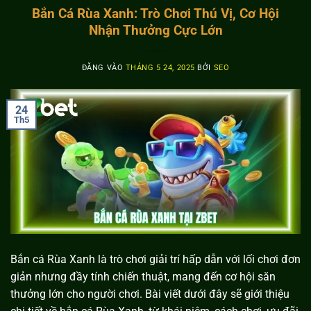
Bắn Cá Rùa Xanh: Trò Chơi Thú Vị, Cơ Hội
Nhận Thưởng Cực Lớn
ĐĂNG VÀO
THÁNG 5 24, 2025
BỞI
SEO
24
Th5
Bắn cá Rùa Xanh là trò chơi giải trí hấp dẫn với lối chơi đơn
giản nhưng đầy tính chiến thuật, mang đến cơ hội săn
thưởng lớn cho người chơi. Bài viết dưới đây sẽ giới thiệu