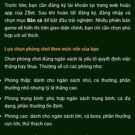
Trước tiên, bạn cần đăng ký tài khoản tại trang web hoặc
app của ZBet. Sau khi hoàn tất đăng ký, đăng nhập và
chọn mục
Bắn cá
để bắt đầu trải nghiệm. Nhiều phiên bản
game sẽ hiển thị trên giao diện chính, bạn chỉ cần chọn phù
hợp với sở thích.
Lựa chọn phòng chơi theo mức vốn của bạn
Chọn phòng chơi đúng ngân sách là yếu tố quyết định việc
thắng hay thua. Thường sẽ có các phòng như:
Phòng thấp: dành cho ngân sách nhỏ, cá thường, phần
thưởng nhỏ nhưng tỷ lệ thắng cao.
Phòng trung bình: phù hợp ngân sách trung bình, cá đa
dạng, phần thưởng ổn định.
Phòng cao: dành cho ngân sách lớn, cá boss, phần thưởng
cực lớn, thử thách cao.