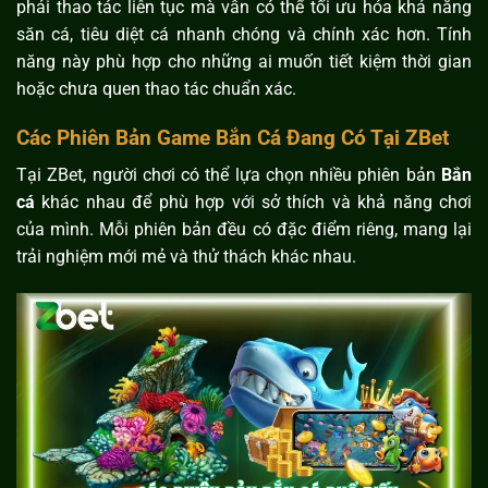
phải thao tác liên tục mà vẫn có thể tối ưu hóa khả năng
săn cá, tiêu diệt cá nhanh chóng và chính xác hơn. Tính
năng này phù hợp cho những ai muốn tiết kiệm thời gian
hoặc chưa quen thao tác chuẩn xác.
Các Phiên Bản Game Bắn Cá Đang Có Tại ZBet
Tại ZBet, người chơi có thể lựa chọn nhiều phiên bản
Bắn
cá
khác nhau để phù hợp với sở thích và khả năng chơi
của mình. Mỗi phiên bản đều có đặc điểm riêng, mang lại
trải nghiệm mới mẻ và thử thách khác nhau.