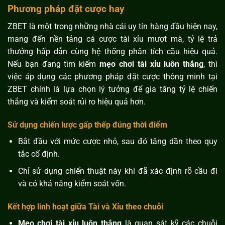
Phương pháp đặt cược hay
ZBET là một trong những nhà cái uy tín hàng đầu hiện nay,
mang đến nền tảng cá cược tài xỉu mượt mà, tỷ lệ trả
thưởng hấp dẫn cùng hệ thống phân tích cầu hiệu quả.
Nếu bạn đang tìm kiếm
mẹo chơi tài xỉu luôn thắng
, thì
việc áp dụng các phương pháp đặt cược thông minh tại
ZBET chính là lựa chọn lý tưởng để gia tăng tỷ lệ chiến
thắng và kiểm soát rủi ro hiệu quả hơn.
Sử dụng chiến lược gấp thếp đúng thời điểm
Bắt đầu với mức cược nhỏ, sau đó tăng dần theo quy
tắc cố định.
Chỉ sử dụng chiến thuật này khi đã xác định rõ cầu đi
và có khả năng kiểm soát vốn.
Kết hợp linh hoạt giữa Tài và Xỉu theo chuỗi
Mẹo chơi tài xỉu luôn thắng
là quan sát kỹ các chuỗi