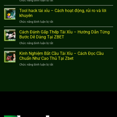
Chức năng bình luận bị tắt
ở
Tài
Mẹo
Xỉu
Chơi
Tool hack tài xỉu – Cách hoạt động, rủi ro và lời
Chi
Tài
Tiết
khuyên
Xỉu
Dành
Chức năng bình luận bị tắt
ở
Luôn
Cho
Tool
Thắng
Người
hack
Cách Đánh Gấp Thếp Tài Xỉu – Hướng Dẫn Từng
Cho
Mới
tài
Người
Bước Dễ Dàng Tại ZBET
Tại
xỉu
Mới
Zbe
Chức năng bình luận bị tắt
ở
–
Nhập
Cách
Cách
Cuộc
Đánh
Kinh Nghiệm Bắt Cầu Tài Xỉu – Cách Đọc Cầu
hoạt
2025
Gấp
động,
Chuẩn Như Cao Thủ Tại Zbet
Thếp
rủi
Chức năng bình luận bị tắt
ở
Tài
ro
Kinh
Xỉu
và
Nghiệm
–
lời
Bắt
Hướng
khuyên
Cầu
Dẫn
Tài
Từng
Xỉu
Bước
–
Dễ
Cách
Dàng
Đọc
Tại
Cầu
ZBET
Chuẩn