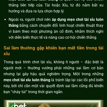
thắng liên tiếp của Tài hoặc Xỉu, từ đó nắm bắt xu
hướng và đưa ra lựa chọn hợp lý.
Ngoài ra, người chơi nên
áp dụng mẹo chơi tài xỉu luôn
thắng
bằng cách chuyển đổi linh hoạt chiến thuật thay
vì bám theo một phương án cố định, nhằm thích nghi
với diễn biến thực tế và nâng cao cơ hội chiến thắng.
Sai lầm thường gặp khiến bạn mất tiền trong tài
xỉu
Trong quá trình chơi tài xỉu, không ít người – đặc biệt là
người mới – thường vướng phải những sai lầm cơ bản
nhưng lại gây hậu quả nghiêm trọng. Một trong những
mẹo chơi tài xỉu luôn thắng
là tránh lặp lại các lỗi phổ biến
này, bởi chỉ cần một vài quyết định sai lầm cũng đủ khiến
bạn “cháy túi” trong thời gian ngắn.