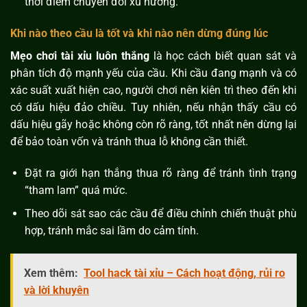
thời điểm chuyển đổi xu hướng.
Khi nào theo cầu là tốt và khi nào nên dừng đúng lúc
Mẹo chơi tài xỉu luôn thắng
là học cách biết quan sát và
phân tích độ mạnh yếu của cầu. Khi cầu đang mạnh và có
xác suất xuất hiện cao, người chơi nên kiên trì theo đến khi
có dấu hiệu đảo chiều. Tuy nhiên, nếu nhận thấy cầu có
dấu hiệu gãy hoặc không còn rõ ràng, tốt nhất nên dừng lại
để bảo toàn vốn và tránh thua lỗ không cần thiết.
Đặt ra giới hạn thắng thua rõ ràng để tránh tình trạng
“tham lam” quá mức.
Theo dõi sát sao các cầu để điều chỉnh chiến thuật phù
hợp, tránh mắc sai lầm do cảm tính.
Xem thêm:
Tool hack tài xỉu – Cách hoạt động, rủi ro
và lời khuyên