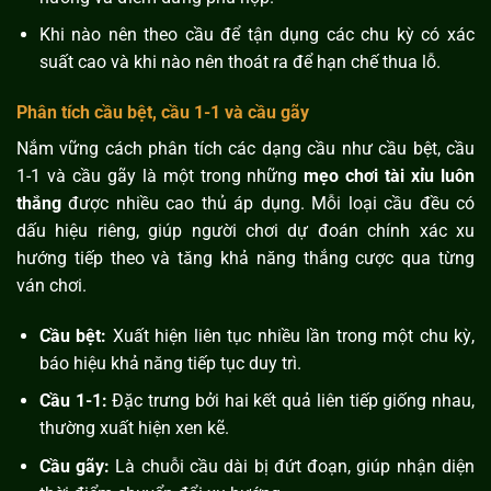
Khi nào nên theo cầu để tận dụng các chu kỳ có xác
suất cao và khi nào nên thoát ra để hạn chế thua lỗ.
Phân tích cầu bệt, cầu 1-1 và cầu gãy
Nắm vững cách phân tích các dạng cầu như cầu bệt, cầu
1-1 và cầu gãy là một trong những
mẹo chơi tài xỉu luôn
thắng
được nhiều cao thủ áp dụng. Mỗi loại cầu đều có
dấu hiệu riêng, giúp người chơi dự đoán chính xác xu
hướng tiếp theo và tăng khả năng thắng cược qua từng
ván chơi.
Cầu bệt:
Xuất hiện liên tục nhiều lần trong một chu kỳ,
báo hiệu khả năng tiếp tục duy trì.
Cầu 1-1:
Đặc trưng bởi hai kết quả liên tiếp giống nhau,
thường xuất hiện xen kẽ.
Cầu gãy:
Là chuỗi cầu dài bị đứt đoạn, giúp nhận diện