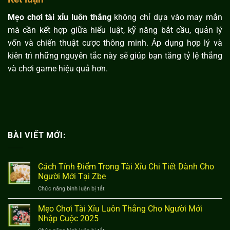
Mẹo chơi tài xỉu luôn thắng
không chỉ dựa vào may mắn
mà cần kết hợp giữa hiểu luật, kỹ năng bắt cầu, quản lý
vốn và chiến thuật cược thông minh. Áp dụng hợp lý và
kiên trì những nguyên tắc này sẽ giúp bạn tăng tỷ lệ thắng
và chơi game hiệu quả hơn.
BÀI VIẾT MỚI:
Cách Tính Điểm Trong Tài Xỉu Chi Tiết Dành Cho
Người Mới Tại Zbe
Chức năng bình luận bị tắt
ở
Cách
Tính
Mẹo Chơi Tài Xỉu Luôn Thắng Cho Người Mới
Điểm
Nhập Cuộc 2025
Trong