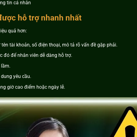
ng tin cá nhân
 được hỗ trợ nhanh nhất
iệu quả hơn:
tên tài khoản, số điện thoại, mô tả rõ vấn đề gặp phải.
c đó để nhân viên dễ dàng hỗ trợ.
u lầm.
 dung yêu cầu.
ong giờ cao điểm hoặc ngày lễ.