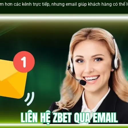
m hơn các kênh trực tiếp, nhưng email giúp khách hàng có thể lư