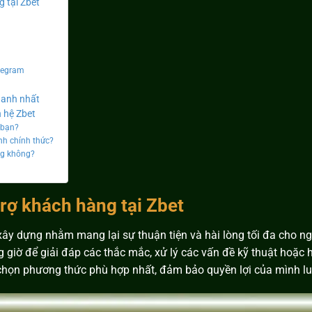
 tại Zbet
elegram
nhanh nhất
 hệ Zbet
 bạn?
nh chính thức?
àng không?
rợ khách hàng tại Zbet
xây dựng nhằm mang lại sự thuận tiện và hài lòng tối đa cho n
giờ để giải đáp các thắc mắc, xử lý các vấn đề kỹ thuật hoặc hỗ
a chọn phương thức phù hợp nhất, đảm bảo quyền lợi của mình l