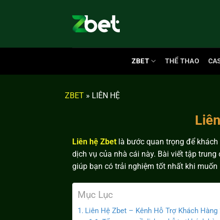
Bỏ
qua
nội
dung
ZBET
THỂ THAO
CA
ZBET
»
LIÊN HỆ
Liê
Liên hệ Zbet
là bước quan trọng để khách 
dịch vụ của nhà cái này. Bài viết tập trung
giúp bạn có trải nghiệm tốt nhất khi muốn l
Mục Lục
Liên Hệ Zbet – Kênh Hỗ Trợ Khách Hàng