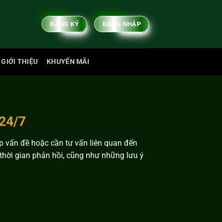
ĐĂNG KÝ
ĐĂNG NHẬP
GIỚI THIỆU
KHUYẾN MÃI
24/7
p vấn đề hoặc cần tư vấn liên quan đến
 thời gian phản hồi, cũng như những lưu ý