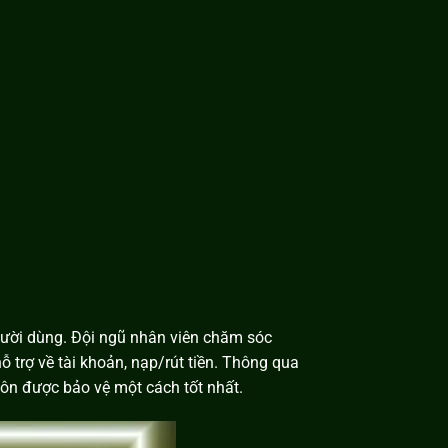
gười dùng. Đội ngũ nhân viên chăm sóc
 trợ về tài khoản, nạp/rút tiền. Thông qua
uôn được bảo vệ một cách tốt nhất.