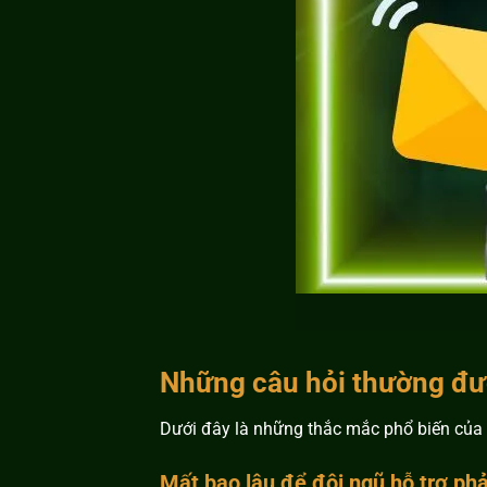
Những câu hỏi thường đượ
Dưới đây là những thắc mắc phổ biến của k
Mất bao lâu để đội ngũ hỗ trợ ph