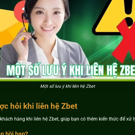
Một số lưu ý khi liên hệ Zbet
c hỏi khi liên hệ Zbet
hách hàng khi liên hệ Zbet, giúp bạn có thêm kiến thức để xử l
ản hồi bạn?