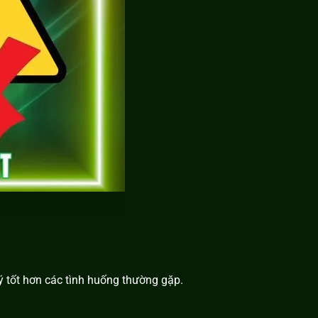
ý tốt hơn các tình huống thường gặp.