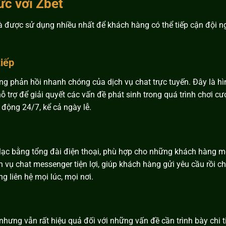
ức với Zbet
à được sử dụng nhiều nhất để khách hàng có thể tiếp cận đội n
tiếp
 phản hồi nhanh chóng của dịch vụ chat trực tuyến. Đây là hìn
ỗ trợ để giải quyết các vấn đề phát sinh trong quá trình chơi cượ
động 24/7, kể cả ngày lễ.
n lạc bằng tổng đài điện thoại, phù hợp cho những khách hàng m
h vụ chat messenger tiện lợi, giúp khách hàng gửi yêu cầu rồi c
àng liên hệ mọi lúc, mọi nơi.
 nhưng vẫn rất hiệu quả đối với những vấn đề cần trình bày chi