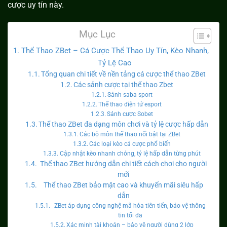
cược uy tín này.
Mục Lục
Thể Thao ZBet – Cá Cược Thể Thao Uy Tín, Kèo Nhanh,
Tỷ Lệ Cao
Tổng quan chi tiết về nền tảng cá cược thể thao ZBet
Các sảnh cược tại thể thao Zbet
Sảnh saba sport
Thể thao điện tử esport
Sảnh cược Sobet
Thể thao ZBet đa dạng môn chơi và tỷ lệ cược hấp dẫn
Các bộ môn thể thao nổi bật tại ZBet
Các loại kèo cá cược phổ biến
Cập nhật kèo nhanh chóng, tỷ lệ hấp dẫn từng phút
Thể thao ZBet hướng dẫn chi tiết cách chơi cho người
mới
Thể thao ZBet bảo mật cao và khuyến mãi siêu hấp
dẫn
ZBet áp dụng công nghệ mã hóa tiên tiến, bảo vệ thông
tin tối đa
Xác minh tài khoản – bảo vệ người dùng 2 lớp