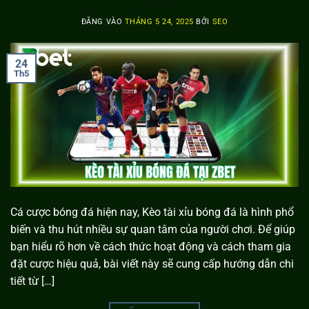
ĐĂNG VÀO
THÁNG 5 24, 2025
BỞI
SEO
24
Th5
Cá cược bóng đá hiện nay, Kèo tài xỉu bóng đá là hình phổ
biến và thu hút nhiều sự quan tâm của người chơi. Để giúp
bạn hiểu rõ hơn về cách thức hoạt động và cách tham gia
đặt cược hiệu quả, bài viết này sẽ cung cấp hướng dẫn chi
tiết từ […]