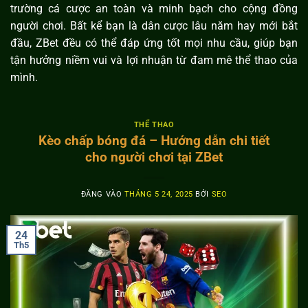
trường cá cược an toàn và minh bạch cho cộng đồng
người chơi. Bất kể bạn là dân cược lâu năm hay mới bắt
đầu, ZBet đều có thể đáp ứng tốt mọi nhu cầu, giúp bạn
tận hưởng niềm vui và lợi nhuận từ đam mê thể thao của
mình.
THỂ THAO
Kèo chấp bóng đá – Hướng dẫn chi tiết
cho người chơi tại ZBet
ĐĂNG VÀO
THÁNG 5 24, 2025
BỞI
SEO
24
Th5