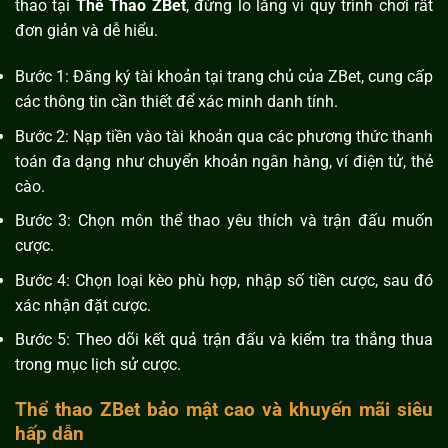
thao tại
Thể Thao ZBet
, đừng lo lắng vì quy trình chơi rất
đơn giản và dễ hiểu.
Bước 1: Đăng ký tài khoản tại trang chủ của ZBet, cung cấp
các thông tin cần thiết để xác minh danh tính.
Bước 2: Nạp tiền vào tài khoản qua các phương thức thanh
toán đa dạng như chuyển khoản ngân hàng, ví điện tử, thẻ
cào.
Bước 3: Chọn môn thể thao yêu thích và trận đấu muốn
cược.
Bước 4: Chọn loại kèo phù hợp, nhập số tiền cược, sau đó
xác nhận đặt cược.
Bước 5: Theo dõi kết quả trận đấu và kiểm tra thắng thua
trong mục lịch sử cược.
Thể thao ZBet bảo mật cao và khuyến mãi siêu
hấp dẫn