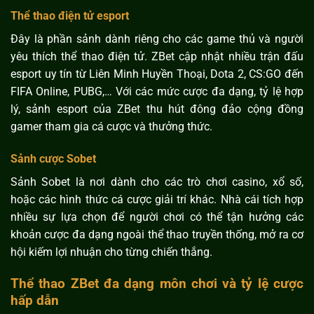
Thể thao điện tử esport
Đây là phần sảnh dành riêng cho các game thủ và người
yêu thích thể thao điện tử. ZBet cập nhật nhiều trận đấu
esport uy tín từ Liên Minh Huyền Thoại, Dota 2, CS:GO đến
FIFA Online, PUBG,… Với các mức cược đa dạng, tỷ lệ hợp
lý, sảnh esport của ZBet thu hút đông đảo cộng đồng
gamer tham gia cá cược và thưởng thức.
Sảnh cược Sobet
Sảnh Sobet là nơi dành cho các trò chơi casino, xổ số,
hoặc các hình thức cá cược giải trí khác. Nhà cái tích hợp
nhiều sự lựa chọn để người chơi có thể tận hưởng các
khoản cược đa dạng ngoài thể thao truyền thống, mở ra cơ
hội kiếm lợi nhuận cho từng chiến thắng.
Thể thao ZBet đa dạng môn chơi và tỷ lệ cược
hấp dẫn