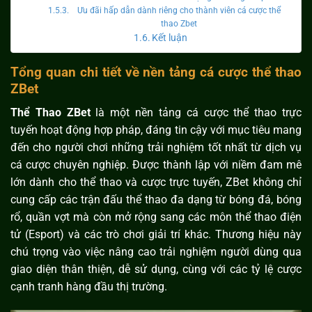
Ưu đãi hấp dẫn dành riêng cho thành viên cá cược thể
thao Zbet
Kết luận
Tổng quan chi tiết về nền tảng cá cược thể thao
ZBet
Thể Thao ZBet
là một nền tảng cá cược thể thao trực
tuyến hoạt động hợp pháp, đáng tin cậy với mục tiêu mang
đến cho người chơi những trải nghiệm tốt nhất từ dịch vụ
cá cược chuyên nghiệp. Được thành lập với niềm đam mê
lớn dành cho thể thao và cược trực tuyến, ZBet không chỉ
cung cấp các trận đấu thể thao đa dạng từ bóng đá, bóng
rổ, quần vợt mà còn mở rộng sang các môn thể thao điện
tử (Esport) và các trò chơi giải trí khác. Thương hiệu này
chú trọng vào việc nâng cao trải nghiệm người dùng qua
giao diện thân thiện, dễ sử dụng, cùng với các tỷ lệ cược
cạnh tranh hàng đầu thị trường.