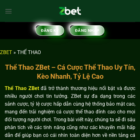
Bỏ
qua
nội
dung
ĐĂNG KÝ
ĐĂNG NHẬP
ZBET
»
THỂ THAO
Thể Thao ZBet – Cá Cược Thể Thao Uy Tín,
Kèo Nhanh, Tỷ Lệ Cao
Thể Thao ZBet
đã trở thành thương hiệu nổi bật và được
nhiều người chơi tin tưởng. ZBet sự đa dạng trong các
sảnh cược, tỷ lệ cược hấp dẫn cùng hệ thống bảo mật cao,
mang đến trải nghiệm cá cược thể thao đỉnh cao cho mọi
đối tượng người chơi. Trong bài viết này, chúng ta sẽ đi sâu
phân tích về các tính năng cũng như các khuyến mãi hấp
dẫn để giúp bạn có cái nhìn toàn diện hơn về nền tảng cá