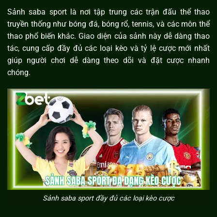
Sảnh saba sport là nơi tập trung các trận đấu thể thao
truyền thống như bóng đá, bóng rổ, tennis, và các môn thể
thao phổ biến khác. Giao diện của sảnh này dễ dàng thao
tác, cung cấp đầy đủ các loại kèo và tỷ lệ cược mới nhất
giúp người chơi dễ dàng theo dõi và đặt cược nhanh
chóng.
Sảnh saba sport đầy đủ các loại kèo cược