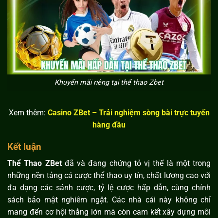
Khuyến mãi riêng tại thể thao Zbet
Xem thêm:
Casino ZBet – Trải nghiệm sòng bài trực tuyến
hàng đầu
Kết luận
Thể Thao ZBet
đã và đang chứng tỏ vị thế là một trong
những nền tảng cá cược thể thao uy tín, chất lượng cao với
đa dạng các sảnh cược, tỷ lệ cược hấp dẫn, cùng chính
sách bảo mật nghiêm ngặt. Các nhà cái này không chỉ
mang đến cơ hội thắng lớn mà còn cam kết xây dựng môi