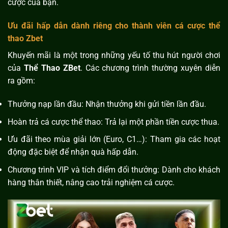
cược của bạn.
Ưu đãi hấp dẫn dành riêng cho thành viên cá cược thể
thao Zbet
Khuyến mãi là một trong những yếu tố thu hút người chơi
của
Thể Thao ZBet
. Các chương trình thường xuyên diễn
ra gồm:
Thưởng nạp lần đầu: Nhận thưởng khi gửi tiền lần đầu.
Hoàn trả cá cược thể thao: Trả lại một phần tiền cược thua.
Ưu đãi theo mùa giải lớn (Euro, C1…): Tham gia các hoạt
động đặc biệt để nhận quà hấp dẫn.
Chương trình VIP và tích điểm đổi thưởng: Dành cho khách
hàng thân thiết, nâng cao trải nghiệm cá cược.