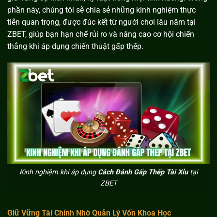
phần này, chúng tôi sẽ chia sẻ những kinh nghiệm thực
tiễn quan trọng, được đúc kết từ người chơi lâu năm tại
ZBET, giúp bạn hạn chế rủi ro và nâng cao cơ hội chiến
thắng khi áp dụng chiến thuật gấp thếp.
Kinh nghiệm khi áp dụng
Cách Đánh Gấp Thếp Tài Xỉu
tại
ZBET
Giữ Vững Tài Chính Nhờ Quản Lý Vốn Khoa Học