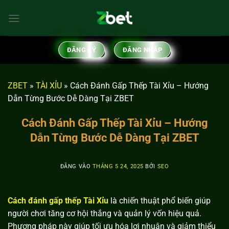
Bỏ
qua
nội
dung
ĐĂNG KÝ
ĐĂNG NHẬP
ZBET
»
TÀI XỈU
»
Cách Đánh Gấp Thếp Tài Xỉu – Hướng
Dẫn Từng Bước Dễ Dàng Tại ZBET
Cách Đánh Gấp Thếp Tài Xỉu – Hướng
Dẫn Từng Bước Dễ Dàng Tại ZBET
ĐĂNG VÀO
THÁNG 5 24, 2025
BỞI
SEO
Cách đánh gấp thếp Tài Xỉu
là chiến thuật phổ biến giúp
người chơi tăng cơ hội thắng và quản lý vốn hiệu quả.
Phương pháp này giúp tối ưu hóa lợi nhuận và giảm thiểu