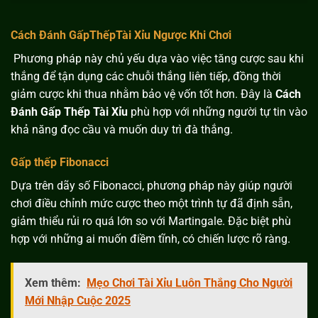
Cách Đánh GấpThếp
Tài Xỉu
Ngược Khi Chơi
Phương pháp này chủ yếu dựa vào việc tăng cược sau khi
thắng để tận dụng các chuỗi thắng liên tiếp, đồng thời
giảm cược khi thua nhằm bảo vệ vốn tốt hơn. Đây là
Cách
Đánh Gấp Thếp Tài Xỉu
phù hợp với những người tự tin vào
khả năng đọc cầu và muốn duy trì đà thắng.
Gấp thếp Fibonacci
Dựa trên dãy số Fibonacci, phương pháp này giúp người
chơi điều chỉnh mức cược theo một trình tự đã định sẵn,
giảm thiểu rủi ro quá lớn so với Martingale. Đặc biệt phù
hợp với những ai muốn điềm tĩnh, có chiến lược rõ ràng.
Xem thêm:
Mẹo Chơi Tài Xỉu Luôn Thắng Cho Người
Mới Nhập Cuộc 2025