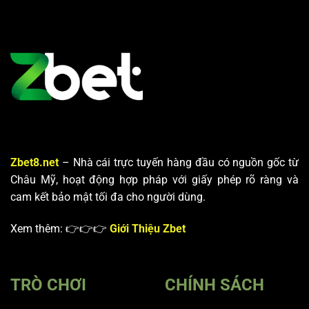
–
Dễ
Cách
Dàng
Đọc
Tại
Cầu
ZBET
Chuẩn
Như
Cao
Thủ
Tại
Zbet
Zbet8.net
– Nhà cái trực tuyến hàng đầu có nguồn gốc từ
Châu Mỹ, hoạt động hợp pháp với giấy phép rõ ràng và
cam kết bảo mật tối đa cho người dùng.
Xem thêm: 👉👉👉
Giới Thiệu Zbet
TRÒ CHƠI
CHÍNH SÁCH