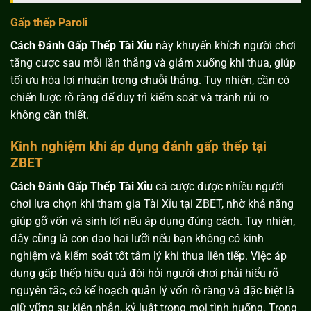
Gấp thếp Paroli
Cách Đánh Gấp Thếp Tài Xỉu
này khuyến khích người chơi
tăng cược sau mỗi lần thắng và giảm xuống khi thua, giúp
tối ưu hóa lợi nhuận trong chuỗi thắng. Tuy nhiên, cần có
chiến lược rõ ràng để duy trì kiểm soát và tránh rủi ro
không cần thiết.
Kinh nghiệm khi áp dụng đánh gấp thếp tại
ZBET
Cách Đánh Gấp Thếp Tài Xỉu
cá cược được nhiều người
chơi lựa chọn khi tham gia Tài Xỉu tại ZBET, nhờ khả năng
giúp gỡ vốn và sinh lời nếu áp dụng đúng cách. Tuy nhiên,
đây cũng là con dao hai lưỡi nếu bạn không có kinh
nghiệm và kiểm soát tốt tâm lý khi thua liên tiếp. Việc áp
dụng gấp thếp hiệu quả đòi hỏi người chơi phải hiểu rõ
nguyên tắc, có kế hoạch quản lý vốn rõ ràng và đặc biệt là
giữ vững sự kiên nhẫn, kỷ luật trong mọi tình huống. Trong