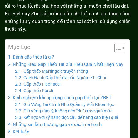
rủi ro thua lỗ, rất phù hợp với những ai muốn chơi lâu dài.
Bài viết này Zbet sẽ hướng dẫn chi tiết cách áp dụng cùng
những lưu ý quan trọng để tránh sai sót khi sử dụng chiến
thuật này.
Mục Lục
Đánh gấp thếp là gì?
Những Kiểu Gấp Thếp Tài Xỉu Hiệu Quả Nhất Hiện Nay
Gấp thếp Martingale truyền thống
Cách Đánh GấpThếpTài Xỉu Ngược Khi Chơi
Gấp thếp Fibonacci
Gấp thếp Paroli
Kinh nghiệm khi áp dụng đánh gấp thếp tại ZBET
Giữ Vững Tài Chính Nhờ Quản Lý Vốn Khoa Học
Giữ vững tâm lý, không nên “đu” cược quá mức
Kết hợp với kỹ năng đọc cầu để nâng cao hiệu quả
Những sai lầm thường gặp và cách né tránh
Kết luận