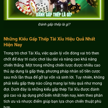
Đánh gấp thếp là gì?
Những Kiểu Gấp Thếp Tài Xỉu Hiệu Quả Nhất
Hiện Nay
Trong trò chơi Tài Xỉu, việc quản lý vốn đóng vai trò then
chốt để duy trì cuộc chơi lâu dài và nâng cao khả năng
chiến thắng. Một trong những chiến lược được nhiều cao
thủ áp dụng là gấp thép, phương pháp nhân số tiền cược
sau mỗi lần thua để gỡ lại vốn và sinh lời. Tuy nhiên, không
phải kiểu gấp thép nào cũng mang lại hiệu quả như mong
đợi. Dưới đây là những kiểu gấp thép Tài Xỉu được đánh
giá cao và áp dụng phổ biến nhất hiện nay, kèm theo phân
tích ưu và nhược điểm giúp bạn lựa chọn chiến thuật phù
hợp.