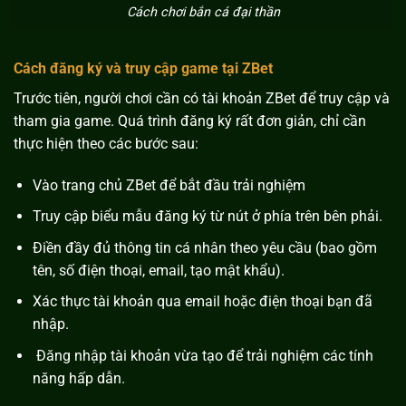
Cách chơi bắn cá đại thần
Cách đăng ký và truy cập game tại ZBet
Trước tiên, người chơi cần có tài khoản ZBet để truy cập và
tham gia game. Quá trình đăng ký rất đơn giản, chỉ cần
thực hiện theo các bước sau:
Vào trang chủ ZBet để bắt đầu trải nghiệm
Truy cập biểu mẫu đăng ký từ nút ở phía trên bên phải.
Điền đầy đủ thông tin cá nhân theo yêu cầu (bao gồm
tên, số điện thoại, email, tạo mật khẩu).
Xác thực tài khoản qua email hoặc điện thoại bạn đã
nhập.
Đăng nhập tài khoản vừa tạo để trải nghiệm các tính
năng hấp dẫn.