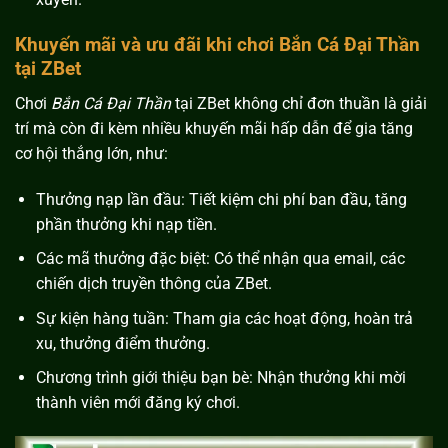
Khuyến mãi và ưu đãi khi chơi Bắn Cá Đại Thần
tại ZBet
Chơi
Bắn Cá Đại Thần
tại ZBet không chỉ đơn thuần là giải
trí mà còn đi kèm nhiều khuyến mãi hấp dẫn để gia tăng
cơ hội thắng lớn, như:
Thưởng nạp lần đầu: Tiết kiệm chi phí ban đầu, tăng
phần thưởng khi nạp tiền.
Các mã thưởng đặc biệt: Có thể nhận qua email, các
chiến dịch truyền thông của ZBet.
Sự kiện hàng tuần: Tham gia các hoạt động, hoàn trả
xu, thưởng điểm thưởng.
Chương trình giới thiệu bạn bè: Nhận thưởng khi mời
thành viên mới đăng ký chơi.