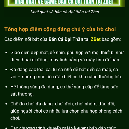
Khái quát về bắn cá đại thần tại Zbet
Tổng hợp điểm cộng đáng chú ý của trò chơi
Các điểm nổi bật của
Bắn Cá Đại Thần
tại
ZBet
bao gồm:
Giao diện đẹp mắt, dễ nhìn, phù hợp với mọi thiết bị như
điện thoại di động, máy tính bảng và máy tính để bàn.
Đa dạng các loại cá, từ cá nhỏ dễ bắt đến cá mập, cá
voi – những mục tiêu đặc biệt có khả năng thưởng lớn.
Hệ thống súng đa dạng, có thể nâng cấp để tăng sức
sát thương.
Chế độ chơi đa dạng: chơi đơn, chơi nhóm, đấu đội,
giúp người chơi có nhiều lựa chọn phù hợp phong cách
chơi.
Các chương trình khuyến mãi và event hấp dẫn thúc