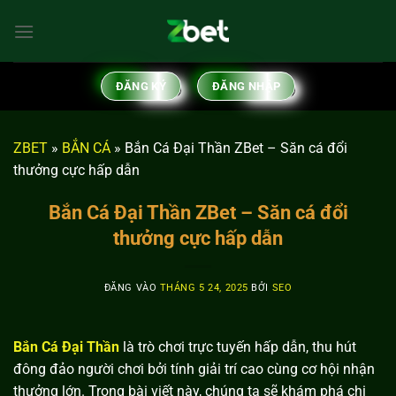
Bỏ
qua
nội
dung
ĐĂNG KÝ
ĐĂNG NHẬP
ZBET
»
BẮN CÁ
»
Bắn Cá Đại Thần ZBet – Săn cá đổi
thưởng cực hấp dẫn
Bắn Cá Đại Thần ZBet – Săn cá đổi
thưởng cực hấp dẫn
ĐĂNG VÀO
THÁNG 5 24, 2025
BỞI
SEO
Bắn Cá Đại Thần
là trò chơi trực tuyến hấp dẫn, thu hút
đông đảo người chơi bởi tính giải trí cao cùng cơ hội nhận
thưởng lớn. Trong bài viết này, chúng ta sẽ khám phá chi