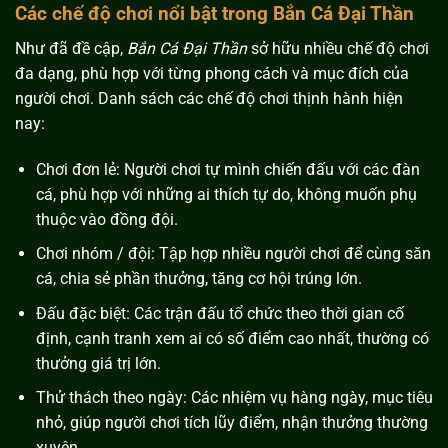
Các chế độ chơi nổi bật trong Bắn Cá Đại Thần
Như đã đề cập,
Bắn Cá Đại Thần
sở hữu nhiều chế độ chơi
đa dạng, phù hợp với từng phong cách và mục đích của
người chơi. Danh sách các chế độ chơi thịnh hành hiện
nay:
Chơi đơn lẻ: Người chơi tự mình chiến đấu với các đàn
cá, phù hợp với những ai thích tự do, không muốn phụ
thuộc vào đồng đội.
Chơi nhóm / đội: Tập hợp nhiều người chơi để cùng săn
cá, chia sẻ phần thưởng, tăng cơ hội trúng lớn.
Đấu đặc biệt: Các trận đấu tổ chức theo thời gian cố
định, cạnh tranh xem ai có số điểm cao nhất, thường có
thưởng giá trị lớn.
Thử thách theo ngày: Các nhiệm vụ hàng ngày, mục tiêu
nhỏ, giúp người chơi tích lũy điểm, nhận thưởng thường
xuyên.