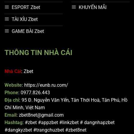
ESPORT Zbet
KHUYẾN MÃI
TÀI XỈU Zbet
GAME BÀI Zbet
THÔNG TIN NHÀ CÁI
Nhà Cái
: Zbet
Website
: https://eunb.ru.com/
Phone
: 0977.826.443
Địa chỉ
: 95 Đ. Nguyễn Văn Yến, Tân Thới Hoà, Tân Phú, Hồ
Chí Minh, Việt Nam
Email
:
zbet8net@gmail.com
Hashtag
: #zbet #appzbet #linkzbet # dangnhapzbet
#dangkyzbet #trangchuzbet #zbet8net