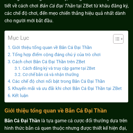
tiết về cách chơi
Bắn Cá Đại Thần
tại ZBet từ khâu đăng ký,
các chế độ chơi, đến mẹo chiến thắng hiệu quả nhất dành
cho người mới bắt đầu.
Mục Lục
Giới thiệu tổng quan về Bắn Cá Đại Thần
Tổng hợp điểm cộng đáng chú ý của trò chơi
Cách chơi Bắn Cá Đại Thần trên ZBet
Cách đăng ký và truy cập game tại ZBet
Cơ chế bắn cá và nhận thưởng
Các chế độ chơi nổi bật trong Bắn Cá Đại Thần
Khuyến mãi và ưu đãi khi chơi Bắn Cá Đại Thần tại ZBet
Kết luận
Giới thiệu tổng quan về Bắn Cá Đại Thần
Bắn Cá Đại Thần
là tựa game cá cược đổi thưởng dựa trên
hình thức bắn cá quen thuộc nhưng được thiết kế hiện đại,