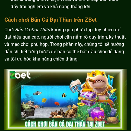
đẩy trải nghiệm và khả năng thắng lớn.
Cách chơi Bắn Cá Đại Thần trên ZBet
Chơi
Bắn Cá Đại Thần
không quá phức tạp, tuy nhiên để
đạt hiệu quả cao, người chơi cần nắm rõ quy trình, kỹ thuật
và mẹo chơi phù hợp. Trong phần này, chúng tôi sẽ hướng
dẫn chi tiết từng bước để bạn có thể bắt đầu chơi dễ dàng
và tối ưu hóa khả năng chiến thắng.