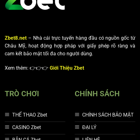
Thủ
Tại
Zbet
Zbet8.net
– Nhà cái trực tuyến hàng đầu có nguồn gốc từ
Châu Mỹ, hoạt động hợp pháp với giấy phép rõ ràng và
cam kết bảo mật tối đa cho người dùng.
Xem thêm: 👉👉👉
Giới Thiệu Zbet
TRÒ CHƠI
CHÍNH SÁCH
THỂ THAO Zbet
CHÍNH SÁCH BẢO MẬT
CASINO Zbet
ĐẠI LÝ
BẮN CÁ Zbet
LIÊN HỆ