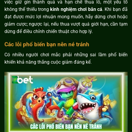
việc giữ gìn thành quả và hạn chế thua lỗ, một yếu tố
không thể thiếu trong
kinh nghiệm chơi bắn cá
. Khi bạn đã
đạt được mức lợi nhuận mong muốn, hãy dừng chơi hoặc
giảm cược; ngược lại, nếu thua vượt quá giới hạn, cần tạm
dừng để điều chỉnh chiến thuật cho hợp lý.
Các lỗi phổ biến bạn nên né tránh
Có nhiều người chơi mắc phải những sai lầm phổ biến
khiến khả năng thắng cuộc giảm đáng kể.