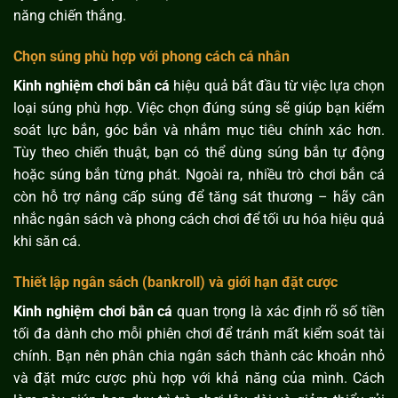
năng chiến thắng.
Chọn súng phù hợp với phong cách cá nhân
Kinh nghiệm chơi bắn cá
hiệu quả bắt đầu từ việc lựa chọn
loại súng phù hợp. Việc chọn đúng súng sẽ giúp bạn kiểm
soát lực bắn, góc bắn và nhắm mục tiêu chính xác hơn.
Tùy theo chiến thuật, bạn có thể dùng súng bắn tự động
hoặc súng bắn từng phát. Ngoài ra, nhiều trò chơi bắn cá
còn hỗ trợ nâng cấp súng để tăng sát thương – hãy cân
nhắc ngân sách và phong cách chơi để tối ưu hóa hiệu quả
khi săn cá.
Thiết lập ngân sách (bankroll) và giới hạn đặt cược
Kinh nghiệm chơi bắn cá
quan trọng là xác định rõ số tiền
tối đa dành cho mỗi phiên chơi để tránh mất kiểm soát tài
chính. Bạn nên phân chia ngân sách thành các khoản nhỏ
và đặt mức cược phù hợp với khả năng của mình. Cách