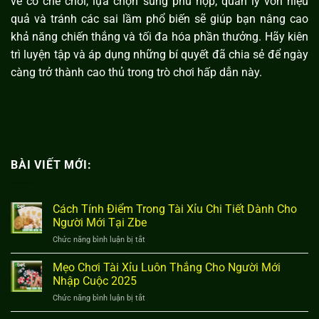
về cơ chế chơi, lựa chọn súng phù hợp, quản lý vốn hiệu
quả và tránh các sai lầm phổ biến sẽ giúp bạn nâng cao
khả năng chiến thắng và tối đa hóa phần thưởng. Hãy kiên
trì luyện tập và áp dụng những bí quyết đã chia sẻ để ngày
càng trở thành cao thủ trong trò chơi hấp dẫn này.
BÀI VIẾT MỚI:
Cách Tính Điểm Trong Tài Xỉu Chi Tiết Dành Cho
Người Mới Tại Zbe
Chức năng bình luận bị tắt
ở
Cách
Tính
Mẹo Chơi Tài Xỉu Luôn Thắng Cho Người Mới
Điểm
Nhập Cuộc 2025
Trong
Chức năng bình luận bị tắt
ở
Tài
Mẹo
Xỉu