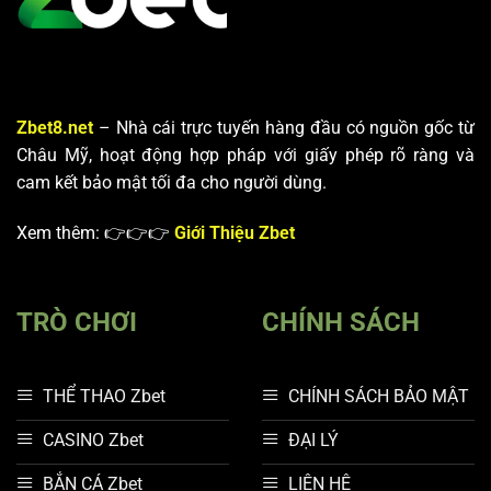
Thủ
Tại
Zbet
Zbet8.net
– Nhà cái trực tuyến hàng đầu có nguồn gốc từ
Châu Mỹ, hoạt động hợp pháp với giấy phép rõ ràng và
cam kết bảo mật tối đa cho người dùng.
Xem thêm: 👉👉👉
Giới Thiệu Zbet
TRÒ CHƠI
CHÍNH SÁCH
THỂ THAO Zbet
CHÍNH SÁCH BẢO MẬT
CASINO Zbet
ĐẠI LÝ
BẮN CÁ Zbet
LIÊN HỆ