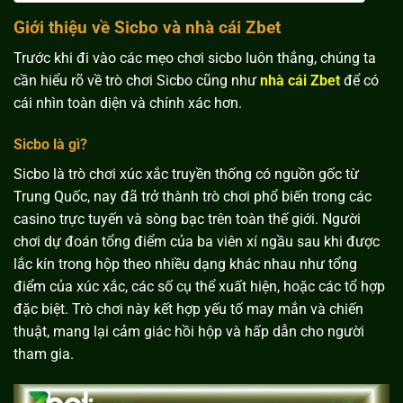
Giới thiệu về Sicbo và nhà cái Zbet
Trước khi đi vào các mẹo chơi sicbo luôn thắng, chúng ta
cần hiểu rõ về trò chơi Sicbo cũng như
nhà cái Zbet
để có
cái nhìn toàn diện và chính xác hơn.
Sicbo là gì?
Sicbo là trò chơi xúc xắc truyền thống có nguồn gốc từ
Trung Quốc, nay đã trở thành trò chơi phổ biến trong các
casino trực tuyến và sòng bạc trên toàn thế giới. Người
chơi dự đoán tổng điểm của ba viên xí ngầu sau khi được
lắc kín trong hộp theo nhiều dạng khác nhau như tổng
điểm của xúc xắc, các số cụ thể xuất hiện, hoặc các tổ hợp
đặc biệt. Trò chơi này kết hợp yếu tố may mắn và chiến
thuật, mang lại cảm giác hồi hộp và hấp dẫn cho người
tham gia.