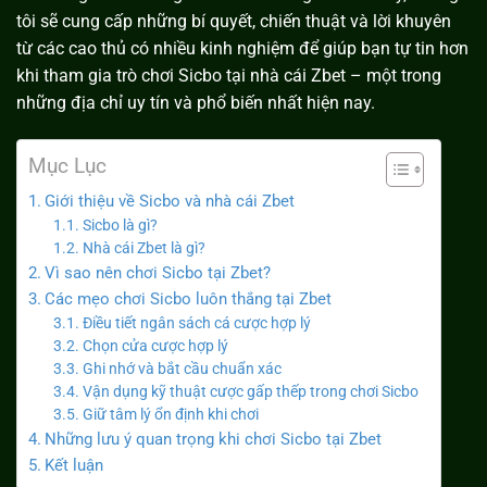
tôi sẽ cung cấp những bí quyết, chiến thuật và lời khuyên
từ các cao thủ có nhiều kinh nghiệm để giúp bạn tự tin hơn
khi tham gia trò chơi Sicbo tại nhà cái Zbet – một trong
những địa chỉ uy tín và phổ biến nhất hiện nay.
Mục Lục
Giới thiệu về Sicbo và nhà cái Zbet
Sicbo là gì?
Nhà cái Zbet là gì?
Vì sao nên chơi Sicbo tại Zbet?
Các mẹo chơi Sicbo luôn thắng tại Zbet
Điều tiết ngân sách cá cược hợp lý
Chọn cửa cược hợp lý
Ghi nhớ và bắt cầu chuẩn xác
Vận dụng kỹ thuật cược gấp thếp trong chơi Sicbo
Giữ tâm lý ổn định khi chơi
Những lưu ý quan trọng khi chơi Sicbo tại Zbet
Kết luận