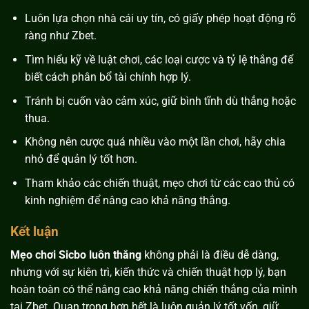
Luôn lựa chọn nhà cái uy tín, có giấy phép hoạt động rõ
ràng như Zbet.
Tìm hiểu kỹ về luật chơi, các loại cược và tỷ lệ thắng để
biết cách phân bổ tài chính hợp lý.
Tránh bị cuốn vào cảm xúc, giữ bình tĩnh dù thắng hoặc
thua.
Không nên cược quá nhiều vào một lần chơi, hãy chia
nhỏ để quản lý tốt hơn.
Tham khảo các chiến thuật, mẹo chơi từ các cao thủ có
kinh nghiệm để nâng cao khả năng thắng.
Kết luận
Mẹo chơi Sicbo luôn thắng
không phải là điều dễ dàng,
nhưng với sự kiên trì, kiến thức và chiến thuật hợp lý, bạn
hoàn toàn có thể nâng cao khả năng chiến thắng của mình
tại Zbet. Quan trọng hơn hết là luôn quản lý tốt vốn, giữ