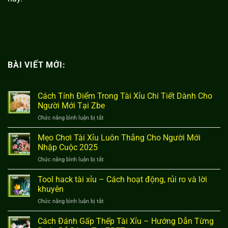
BÀI VIẾT MỚI:
Cách Tính Điểm Trong Tài Xỉu Chi Tiết Dành Cho
Người Mới Tại Zbe
Chức năng bình luận bị tắt
ở
Cách
Tính
Mẹo Chơi Tài Xỉu Luôn Thắng Cho Người Mới
Điểm
Nhập Cuộc 2025
Trong
Chức năng bình luận bị tắt
ở
Tài
Mẹo
Xỉu
Chơi
Tool hack tài xỉu – Cách hoạt động, rủi ro và lời
Chi
Tài
Tiết
khuyên
Xỉu
Dành
Chức năng bình luận bị tắt
ở
Luôn
Cho
Tool
Thắng
Người
hack
Cách Đánh Gấp Thếp Tài Xỉu – Hướng Dẫn Từng
Cho
Mới
tài