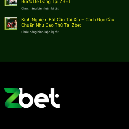
Người
Bước Dễ Dàng Tại ZBET
Tại
xỉu
Mới
Zbe
Chức năng bình luận bị tắt
ở
–
Nhập
Cách
Cách
Cuộc
Đánh
Kinh Nghiệm Bắt Cầu Tài Xỉu – Cách Đọc Cầu
hoạt
2025
Gấp
động,
Chuẩn Như Cao Thủ Tại Zbet
Thếp
rủi
Chức năng bình luận bị tắt
ở
Tài
ro
Kinh
Xỉu
và
Nghiệm
–
lời
Bắt
Hướng
khuyên
Cầu
Dẫn
Tài
Từng
Xỉu
Bước
–
Dễ
Cách
Dàng
Đọc
Tại
Cầu
ZBET
Chuẩn
Như
Cao
Thủ
Tại
Zbet