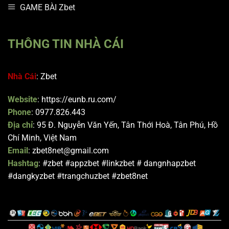
GAME BÀI Zbet
THÔNG TIN NHÀ CÁI
Nhà Cái
: Zbet
Website
: https://eunb.ru.com/
Phone
: 0977.826.443
Địa chỉ
: 95 Đ. Nguyễn Văn Yến, Tân Thới Hoà, Tân Phú, Hồ
Chí Minh, Việt Nam
Email
:
zbet8net@gmail.com
Hashtag
: #zbet #appzbet #linkzbet # dangnhapzbet
#dangkyzbet #trangchuzbet #zbet8net