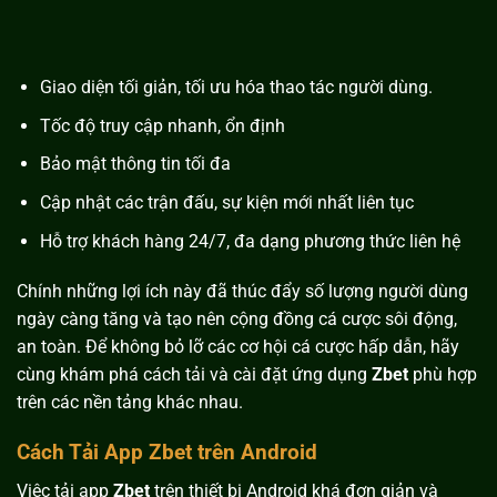
Giao diện tối giản, tối ưu hóa thao tác người dùng.
Tốc độ truy cập nhanh, ổn định
Bảo mật thông tin tối đa
Cập nhật các trận đấu, sự kiện mới nhất liên tục
Hỗ trợ khách hàng 24/7, đa dạng phương thức liên hệ
Chính những lợi ích này đã thúc đẩy số lượng người dùng
ngày càng tăng và tạo nên cộng đồng cá cược sôi động,
an toàn. Để không bỏ lỡ các cơ hội cá cược hấp dẫn, hãy
cùng khám phá cách tải và cài đặt ứng dụng
Zbet
phù hợp
trên các nền tảng khác nhau.
Cách Tải App Zbet trên Android
Việc tải app
Zbet
trên thiết bị Android khá đơn giản và