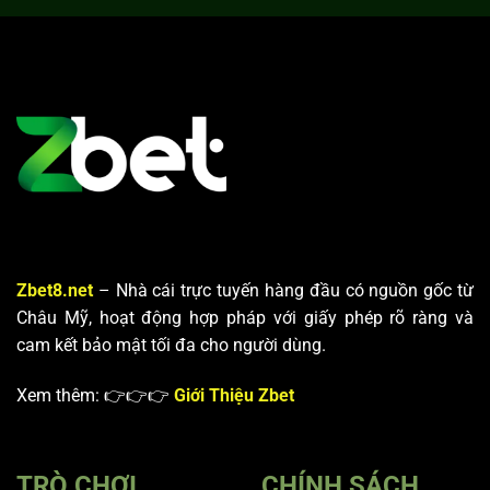
Từng
Xỉu
Bước
–
Dễ
Cách
Dàng
Đọc
Tại
Cầu
ZBET
Chuẩn
Như
Cao
Thủ
Tại
Zbet
Zbet8.net
– Nhà cái trực tuyến hàng đầu có nguồn gốc từ
Châu Mỹ, hoạt động hợp pháp với giấy phép rõ ràng và
cam kết bảo mật tối đa cho người dùng.
Xem thêm: 👉👉👉
Giới Thiệu Zbet
TRÒ CHƠI
CHÍNH SÁCH