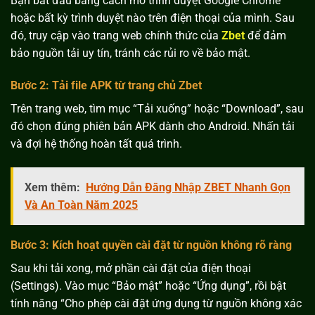
Bạn bắt đầu bằng cách mở trình duyệt Google Chrome
hoặc bất kỳ trình duyệt nào trên điện thoại của mình. Sau
đó, truy cập vào trang web chính thức của
Zbet
để đảm
bảo nguồn tải uy tín, tránh các rủi ro về bảo mật.
Bước 2: Tải file APK từ trang chủ Zbet
Trên trang web, tìm mục “Tải xuống” hoặc “Download”, sau
đó chọn đúng phiên bản APK dành cho Android. Nhấn tải
và đợi hệ thống hoàn tất quá trình.
Xem thêm:
Hướng Dẫn Đăng Nhập ZBET Nhanh Gọn
Và An Toàn Năm 2025
Bước 3: Kích hoạt quyền cài đặt từ nguồn không rõ ràng
Sau khi tải xong, mở phần cài đặt của điện thoại
(Settings). Vào mục “Bảo mật” hoặc “Ứng dụng”, rồi bật
tính năng “Cho phép cài đặt ứng dụng từ nguồn không xác