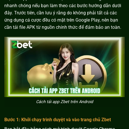
nhanh chóng nếu bạn làm theo các bước hướng dẫn dưới
đây. Trước tiên, cần lưu ý rằng do không phải tất cả các
ứng dụng cá cược đều có mặt trên Google Play, nên bạn
cần tải file APK từ nguồn chính thức để đảm bảo an toàn.
Cách tải app Zbet trên Android
Bước 1: Khởi chạy trình duyệt và vào trang chủ Zbet