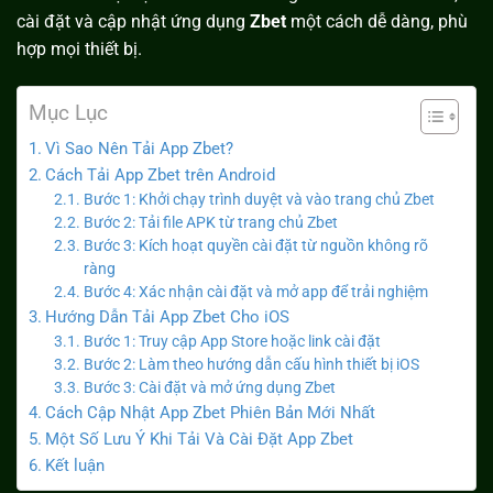
cài đặt và cập nhật ứng dụng
Zbet
một cách dễ dàng, phù
hợp mọi thiết bị.
Mục Lục
Vì Sao Nên Tải App Zbet?
Cách Tải App Zbet trên Android
Bước 1: Khởi chạy trình duyệt và vào trang chủ Zbet
Bước 2: Tải file APK từ trang chủ Zbet
Bước 3: Kích hoạt quyền cài đặt từ nguồn không rõ
ràng
Bước 4: Xác nhận cài đặt và mở app để trải nghiệm
Hướng Dẫn Tải App Zbet Cho iOS
Bước 1: Truy cập App Store hoặc link cài đặt
Bước 2: Làm theo hướng dẫn cấu hình thiết bị iOS
Bước 3: Cài đặt và mở ứng dụng Zbet
Cách Cập Nhật App Zbet Phiên Bản Mới Nhất
Một Số Lưu Ý Khi Tải Và Cài Đặt App Zbet
Kết luận