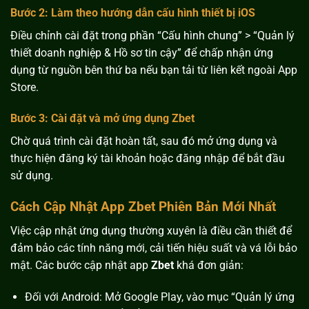
Bước 2: Làm theo hướng dẫn cấu hình thiết bị iOS
Điều chỉnh cài đặt trong phần “Cấu hình chung” > “Quản lý
thiết doanh nghiệp & Hồ sơ tin cậy” để chấp nhận ứng
dụng từ nguồn bên thứ ba nếu bạn tải từ liên kết ngoài App
Store.
Bước 3: Cài đặt và mở ứng dụng Zbet
Chờ quá trình cài đặt hoàn tất, sau đó mở ứng dụng và
thực hiện đăng ký tài khoản hoặc đăng nhập để bắt đầu
sử dụng.
Cách Cập Nhật App Zbet Phiên Bản Mới Nhất
Việc cập nhật ứng dụng thường xuyên là điều cần thiết để
đảm bảo các tính năng mới, cải tiến hiệu suất và vá lỗi bảo
mật. Các bước cập nhật app
Zbet
khá đơn giản:
Đối với Android: Mở Google Play, vào mục “Quản lý ứng