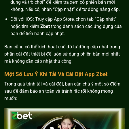
dụng và trò chơi” để kiểm tra xem có phiên bản mới
không. Nếu có, nhấn “Cập nhật” để tự động nâng cấp.
Đối với iOS: Truy cập App Store, chọn tab “Cập nhật”
hoặc tìm kiếm
Zbet
trong danh sách các ứng dụng của
bạn để tiến hành cập nhật.
Bạn cũng có thể kích hoạt chế độ tự động cập nhật trong
phần cài đặt thiết bị để luôn sử dụng phiên bản mới nhất
mà không cần cập nhật thủ công.
Một Số Lưu Ý Khi Tải Và Cài Đặt App Zbet
Trong quá trình tải và cài đặt, bạn cần chú ý một số điểm
sau để đảm bảo an toàn và tránh rắc rối không mong
muốn: