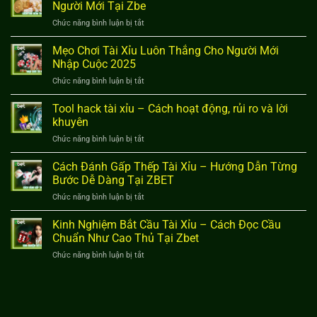
Người Mới Tại Zbe
Chức năng bình luận bị tắt
ở
Cách
Tính
Mẹo Chơi Tài Xỉu Luôn Thắng Cho Người Mới
Điểm
Nhập Cuộc 2025
Trong
Chức năng bình luận bị tắt
ở
Tài
Mẹo
Xỉu
Chơi
Tool hack tài xỉu – Cách hoạt động, rủi ro và lời
Chi
Tài
Tiết
khuyên
Xỉu
Dành
Chức năng bình luận bị tắt
ở
Luôn
Cho
Tool
Thắng
Người
hack
Cách Đánh Gấp Thếp Tài Xỉu – Hướng Dẫn Từng
Cho
Mới
tài
Người
Bước Dễ Dàng Tại ZBET
Tại
xỉu
Mới
Zbe
Chức năng bình luận bị tắt
ở
–
Nhập
Cách
Cách
Cuộc
Đánh
Kinh Nghiệm Bắt Cầu Tài Xỉu – Cách Đọc Cầu
hoạt
2025
Gấp
động,
Chuẩn Như Cao Thủ Tại Zbet
Thếp
rủi
Chức năng bình luận bị tắt
ở
Tài
ro
Kinh
Xỉu
và
Nghiệm
–
lời
Bắt
Hướng
khuyên
Cầu
Dẫn
Tài